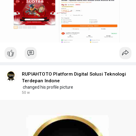
RUPIAHTOTO Platform Digital Solusi Teknologi
Terdepan Indone
changed his profile picture
50 w