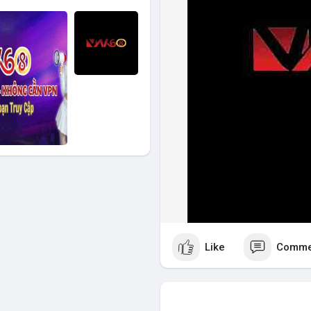
Like
Comme