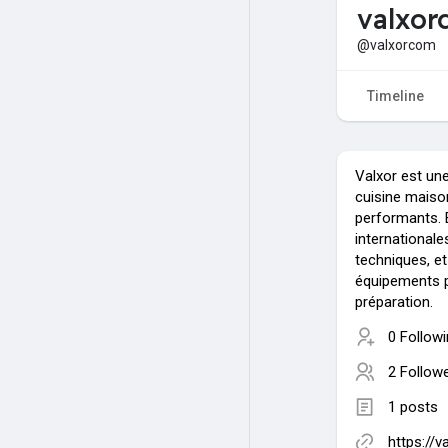
valxo
@valxorcom
Timeline
Valxor est un
cuisine maiso
performants. 
internationale
techniques, et
équipements 
préparation.
0 Follow
2 Follow
1 posts
https://v