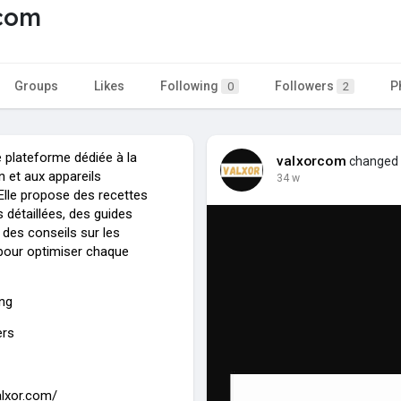
rcom
Groups
Likes
Following
Followers
P
0
2
e plateforme dédiée à la
valxorcom
changed h
n et aux appareils
34 w
Elle propose des recettes
s détaillées, des guides
 des conseils sur les
pour optimiser chaque
ing
ers
alxor.com/