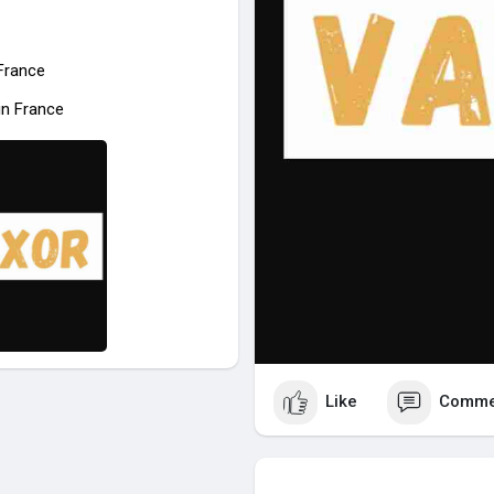
 France
in France
Like
Comme