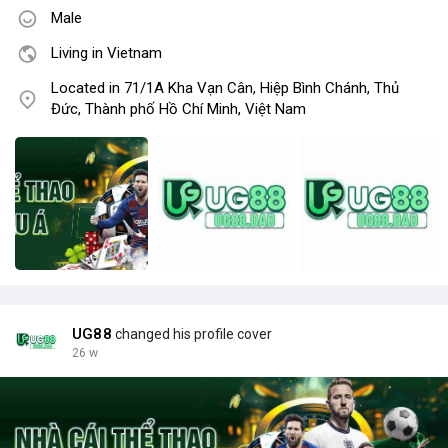
Male
Living in Vietnam
Located in 71/1A Kha Vạn Cân, Hiệp Bình Chánh, Thủ
Đức, Thành phố Hồ Chí Minh, Việt Nam
UG88
changed his profile cover
26 w