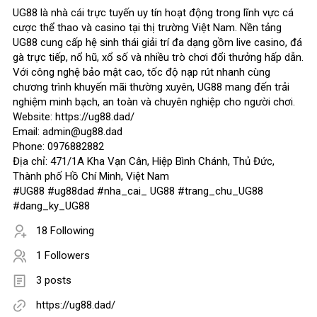
UG88 là nhà cái trực tuyến uy tín hoạt động trong lĩnh vực cá
cược thể thao và casino tại thị trường Việt Nam. Nền tảng
UG88 cung cấp hệ sinh thái giải trí đa dạng gồm live casino, đá
gà trực tiếp, nổ hũ, xổ số và nhiều trò chơi đổi thưởng hấp dẫn.
Với công nghệ bảo mật cao, tốc độ nạp rút nhanh cùng
chương trình khuyến mãi thường xuyên, UG88 mang đến trải
nghiệm minh bạch, an toàn và chuyên nghiệp cho người chơi.
Website: https://ug88.dad/
Email: admin@ug88.dad
Phone: 0976882882
Địa chỉ: 471/1A Kha Vạn Cân, Hiệp Bình Chánh, Thủ Đức,
Thành phố Hồ Chí Minh, Việt Nam
#UG88 #ug88dad #nha_cai_ UG88 #trang_chu_UG88
#dang_ky_UG88
18 Following
1 Followers
3 posts
https://ug88.dad/