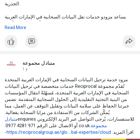
الجذرية.
يساعد مزودو خدمات نقل البيانات السحابية في الإمارات العربية
المتحدة الشركات على نقل البيانات والتطبيقات وأحمال العمل بأمان
Read More
إلى منصات سحابية مثل AWS وAzure وGoogle Cloud. يقدم هؤلاء
المزودون حلولاً شاملة.
متبادل مجموعة
1 y
مزود خدمة ترحيل البيانات السحابية في الإمارات العربية المتحدة
تُقدّم مجموعة Reciprocal خدمات متخصصة في ترحيل البيانات
السحابية في الإمارات العربية المتحدة، مُسهّلةً انتقال المؤسسات
من البنية التحتية التقليدية إلى الحلول السحابية المتقدمة. تضمن
خبرتنا الحفاظ على سلامة البيانات وتقليل التوقف عن العمل، مما
يُمكّن الشركات من الاستفادة من مزايا السحابة بفعالية.
للاستفسارات، يُرجى التواصل عبر البريد الإلكتروني enquiries
متبادل
مجموعة
.co.uk أو الاتصال على الرقم 971 4281 0977.
اقرأ المزيد:
https://reciprocalgroup.ae/glo....bal-expertise/cloud-