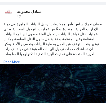
متبادل مجموعة
1 y
ضمان تحرك سلس وآمن مع خدمات ترحيل البيانات الماهرة في دولة
الإمارات العربية المتحدة. بدءًا من عمليات الترحيل السحابية وحتى
عمليات نقل قواعد البيانات، يتعامل المتخصصون لدينا مع البيانات
المنظمة وغير المنظمة بدقة. بفضل حلول النقل السلسة، يمكنك
توفير وقت التوقف عن العمل وحماية البيانات وتحسين الأداء. يمكن
أن تساعدك خدمات ترحيل البيانات الموثوقة في دولة الإمارات
العربية المتحدة على تحديث البنية التحتية لتكنولوجيا المعلومات
لديك بشكل فعال وآمن. للحصول على معلومات إضافية، اتصل بنا
Read More
على 0977 4281 971
اقرأ المزيد في
https://reciprocalgroup.ae/glo....bal-
expertise/cloud-