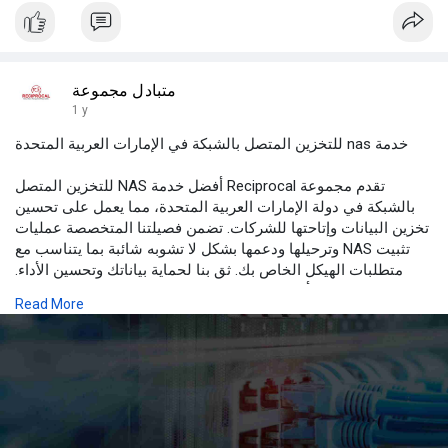
متبادل مجموعة
1 y
خدمة nas للتخزين المتصل بالشبكة في الإمارات العربية المتحدة
تقدم مجموعة Reciprocal أفضل خدمة NAS للتخزين المتصل
بالشبكة في دولة الإمارات العربية المتحدة، مما يعمل على تحسين
تخزين البيانات وإتاحتها للشركات. تضمن فصيلتنا المتخصصة عمليات
تثبيت NAS وترحيلها ودعمها بشكل لا تشوبه شائبة بما يتناسب مع
متطلبات الهيكل الخاص بك. ثق بنا لحماية بياناتك وتحسين الأداء.
تواصل معنا على أو اتصل بالرقم 97142810977 لترقية تجربة NAS
Read More
الخاصة بك الآن!
اقرأ المزيد في
https://reciprocalgroup.ae/solutions/networking/