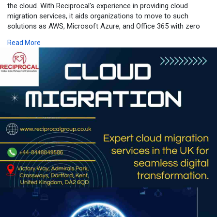
the cloud. With Reciprocal's experience in providing cloud
migration services, it aids organizations to move to such
solutions as AWS, Microsoft Azure, and Office 365 with zero
business disruption. The Reciprocal team enables safe,
Read More
seamless, and affordable migration by addressing prime issues
like data security, compliance, and cloud optimization. Through
rich experience with cloud adoption and data sovereignty,
Reciprocal helps businesses to unlock the full potential of the
cloud and enable business efficiency and scalability. Choose
Reciprocal for secure, seamless cloud migration.
Visit :
https://reciprocalgroup.co.uk/....global-expertise/clo