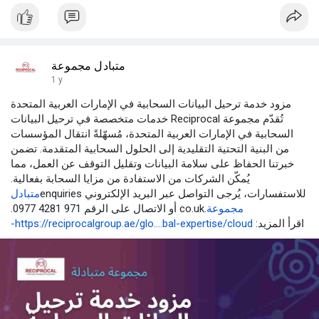
متبادل مجموعة
1 y
مزود خدمة ترحيل البيانات السحابية في الإمارات العربية المتحدة
تُقدّم مجموعة Reciprocal خدمات متخصصة في ترحيل البيانات
السحابية في الإمارات العربية المتحدة، مُسهّلةً انتقال المؤسسات
من البنية التحتية التقليدية إلى الحلول السحابية المتقدمة. تضمن
خبرتنا الحفاظ على سلامة البيانات وتقليل التوقف عن العمل، مما
يُمكّن الشركات من الاستفادة من مزايا السحابة بفعالية.
للاستفسارات، يُرجى التواصل عبر البريد الإلكتروني enquiries
متبادل
مجموعة
.co.uk أو الاتصال على الرقم 971 4281 0977.
اقرأ المزيد:
https://reciprocalgroup.ae/glo....bal-expertise/cloud-