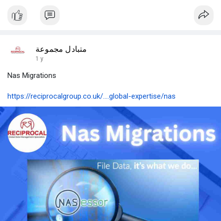
متبادل مجموعة
1 y
Nas Migrations
https://reciprocalgroup.co.uk/....global-expertise/nas