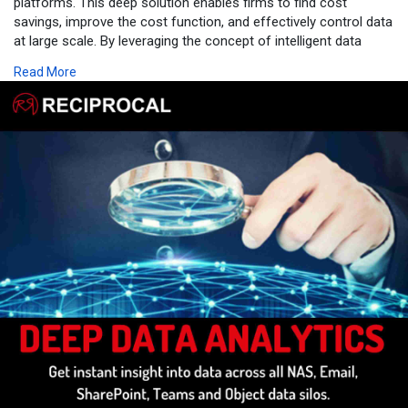
platforms. This deep solution enables firms to find cost
savings, improve the cost function, and effectively control data
at large scale. By leveraging the concept of intelligent data
management (IDM), Deep Data Analytics provides users easy
Read More
data migration, archival, and tiering capabilities and access to
every file. The solution offers dynamic and cloud analytics,
allowing companies to predict storage requirements, enhance
data efficiency and accessibility, and reduce costs. Deep Data
Analytics achieves cost savings, scalability, and intelligent data
management techniques without interrupting workflows on
various storage platforms.
Visit us:
https://reciprocalgroup.co.uk/....global-expertise/dee