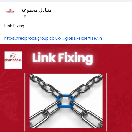
متبادل مجموعة
1 y
Link Fixing
https://reciprocalgroup.co.uk/....global-expertise/lin