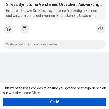
Stress Symptome Verstehen: Ursachen, Auswirkungen und Bewältigungsstrategien
Erfahren Sie, wie Sie Stress symptome frühzeitig erkennen
und wirksam behandeln können. Entdecken Sie Ursachen,
typische Anzeichen und effektive Strategien zur
Stressbewältigung – für mehr Gesundheit und Lebensqualität.
This website uses cookies to ensure you get the best experience on
our website.
Learn More
Got It!