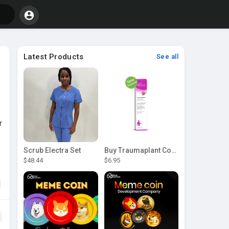
Latest Products
See all
r
Scrub Electra Set
Buy Traumaplant Comfrey Cream | Pascoe Canada
$48.44
$6.95