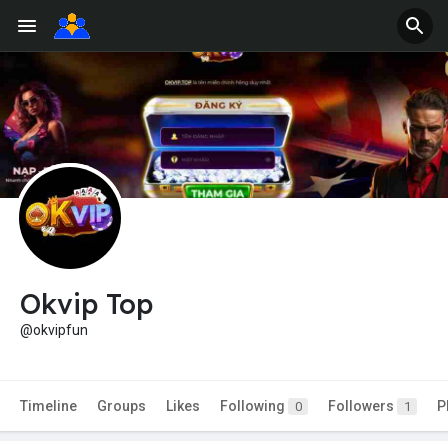
Okvip Top
@okvipfun
Timeline
Groups
Likes
Following
Followers
P
0
1