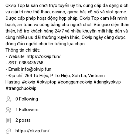
Okvip Top là sân chơi trực tuyến uy tín, cung cấp đa dạng dịch
vụ giải trí như thể thao, casino, game bài, xổ số và slot game.
Được cấp phép hoạt động hợp pháp, Okvip Top cam kết minh
bạch, an toàn và công bằng cho người chơi. Với giao diện thân
thiện, hỗ trợ khách hàng 24/7 và nhiều khuyến mãi hấp dẫn và
cùng nhiều ưu đãi thường xuyên khác, Okvip ngày càng được
đông đảo người chơi tin tưởng lựa chọn.
Thông tin chi tiết:
- Website: https://okvip.fun/
- SĐT: 0383436768
- Email: info@okvip.fun
- Địa chỉ: 264 Tô Hiệu, P. Tô Hiệu, Sơn La, Vietnam
Hastag: #okvip #okviptop #conggameokvip #dangkyokvip
#trangchuokvip
0 Following
1 Followers
2 posts
https://okvip.fun/