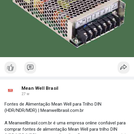
Mean Well Brasil
27 w
Fontes de Alimentação Mean Well para Trilho DIN
(HDR/NDR/MDR) | Meanwellbrasil.com.br
A Meanwellbrasil.com.br é uma empresa online confiável para
comprar fontes de alimentação Mean Well para trilho DIN