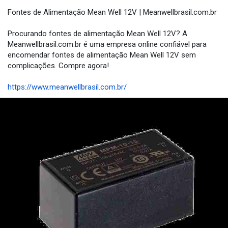
Fontes de Alimentação Mean Well 12V | Meanwellbrasil.com.br
Procurando fontes de alimentação Mean Well 12V? A
Meanwellbrasil.com.br é uma empresa online confiável para
encomendar fontes de alimentação Mean Well 12V sem
complicações. Compre agora!
https://www.meanwellbrasil.com.br/