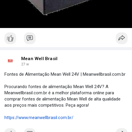
Mean Well Brasil
27 w
Fontes de Alimentação Mean Well 24V | Meanwellbrasil.com.br
Procurando fontes de alimentação Mean Well 24V? A
Meanwellbrasil.com.br é a melhor plataforma online para
comprar fontes de alimentação Mean Well de alta qualidade
aos preços mais competitivos. Peça agora!
https://www.meanwellbrasil.com.br/