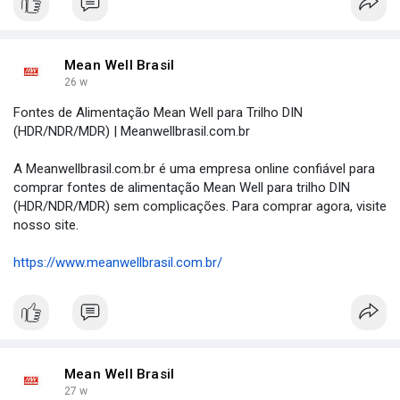
Mean Well Brasil
26 w
Fontes de Alimentação Mean Well para Trilho DIN
(HDR/NDR/MDR) | Meanwellbrasil.com.br
A Meanwellbrasil.com.br é uma empresa online confiável para
comprar fontes de alimentação Mean Well para trilho DIN
(HDR/NDR/MDR) sem complicações. Para comprar agora, visite
nosso site.
https://www.meanwellbrasil.com.br/
Mean Well Brasil
27 w