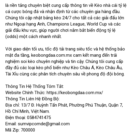
là nền tảng chuyên biệt cung cấp thông tin về Kèo nhà cái tỷ lệ
cá cược bóng đá và nhận định từ các chuyên gia hàng đầu.
Chúng tôi cập nhật bảng kèo 24/7 cho tất cả các giải đấu lớn
như Ngoại hạng Anh, Champions League, World Cup và các
giải đấu khu vực, giúp người chơi nắm bắt biến động tỷ lệ
(odds) một cách nhanh nhất.
Với giao diện tối ưu, tốc độ tải trang siêu tốc và hệ thống bảo
mật đa tầng, keobongdaa.com.mx cam kết mang đến trải
nghiệm soi kèo chuyên nghiệp và tin cậy. Chúng tôi cung cấp
đầy đủ các loại kèo phổ biến như Kèo Châu Á, Kèo Châu Âu,
Tài Xỉu cùng các phân tích chuyên sâu về phong độ đội bóng.
Thông Tin Hệ Thống Tóm Tắt:
Website Chính Thức: https://keobongdaa.com.mx/
Thông Tin Liên Hệ Đồng Bộ:
Địa chỉ: 13/7 Đ. Huỳnh Tấn Phát, Phường Phú Thuận, Quận 7,
Hồ Chí Minh, Việt Nam.
Điện thoại: 0584741475
Email: sumvipcomde@gmail.com
Mã Zip: 700000