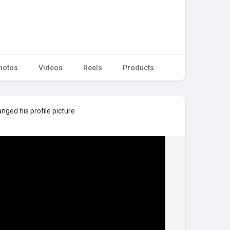
hotos
Videos
Reels
Products
nged his profile picture