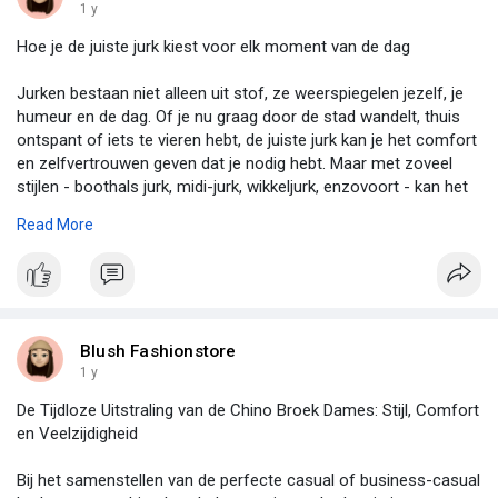
1 y
Hoe je de juiste jurk kiest voor elk moment van de dag
Jurken bestaan niet alleen uit stof, ze weerspiegelen jezelf, je
humeur en de dag. Of je nu graag door de stad wandelt, thuis
ontspant of iets te vieren hebt, de juiste jurk kan je het comfort
en zelfvertrouwen geven dat je nodig hebt. Maar met zoveel
stijlen - boothals jurk, midi-jurk, wikkeljurk, enzovoort - kan het
soms lastig zijn om te bepalen welke jurk past bij jouw wensen,
Read More
je humeur en je moment. Lees verder:
https://blushfashionstore.nl/b....logs/news/hoe-je-de-
Blush Fashionstore
1 y
De Tijdloze Uitstraling van de Chino Broek Dames: Stijl, Comfort
en Veelzijdigheid
Bij het samenstellen van de perfecte casual of business-casual