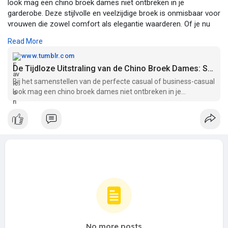
look mag een chino broek dames niet ontbreken in je
garderobe. Deze stijlvolle en veelzijdige broek is onmisbaar voor
vrouwen die zowel comfort als elegantie waarderen. Of je nu
naar je werk gaat, een dagje uit bent of een semi-formele
Read More
gelegenheid hebt, een goede dames chino broek tilt je outfit
direct naar een hoger niveau. Lees meer op:
www.tumblr.com
https://www.tumblr.com/blushfa....shionstore/786535303
De Tijdloze Uitstraling van de Chino Broek Dames: Stijl, Comfort en Veelzijdigheid – @blushfashionstore on Tumblr
Bij het samenstellen van de perfecte casual of business-casual
look mag een chino broek dames niet ontbreken in je
garderobe. Deze stij…
No more posts