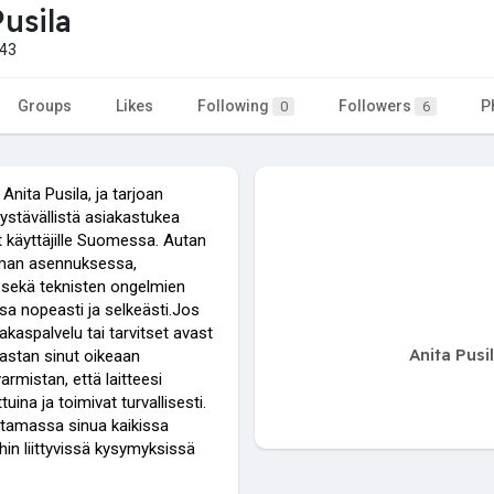
usila
543
Groups
Likes
Following
Followers
P
0
6
Anita Pusila, ja tarjoan
 ystävällistä asiakastukea
t käyttäjille Suomessa. Autan
lman asennuksessa,
a sekä teknisten ongelmien
sa nopeasti ja selkeästi.Jos
iakaspalvelu tai tarvitset avast
Anita Pusi
pastan sinut oikeaan
armistan, että laitteesi
uina ja toimivat turvallisesti.
uttamassa sinua kaikissa
hin liittyvissä kysymyksissä