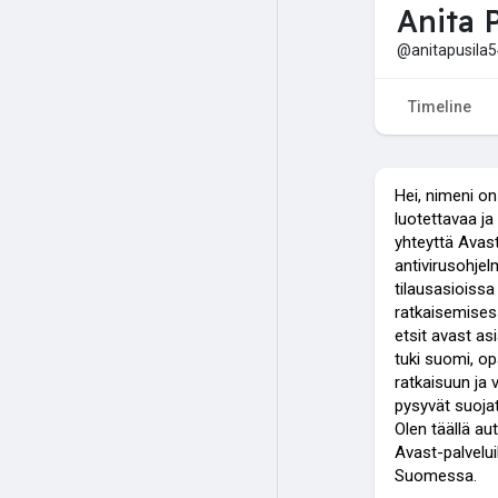
Anita P
@anitapusila
Timeline
Hei, nimeni on 
luotettavaa ja
yhteyttä Avas
antivirusohje
tilausasioiss
ratkaisemises
etsit avast as
tuki suomi, o
ratkaisuun ja v
pysyvät suojatt
Olen täällä a
Avast-palvelui
Suomessa.