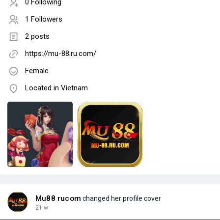
0 Following
1 Followers
2 posts
https://mu-88.ru.com/
Female
Located in Vietnam
Mu88 rucom
changed her profile cover
21 w