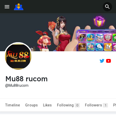
Mu88 rucom
@Mu88rucom
Timeline
Groups
Likes
Following
Followers
P
0
1