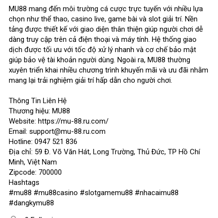
MU88 mang đến môi trường cá cược trực tuyến với nhiều lựa
chọn như thể thao, casino live, game bài và slot giải trí. Nền
tảng được thiết kế với giao diện thân thiện giúp người chơi dễ
dàng truy cập trên cả điện thoại và máy tính. Hệ thống giao
dịch được tối ưu với tốc độ xử lý nhanh và cơ chế bảo mật
giúp bảo vệ tài khoản người dùng. Ngoài ra, MU88 thường
xuyên triển khai nhiều chương trình khuyến mãi và ưu đãi nhằm
mang lại trải nghiệm giải trí hấp dẫn cho người chơi.
Thông Tin Liên Hệ
Thương hiệu: MU88
Website: https://mu-88.ru.com/
Email: support@mu-88.ru.com
Hotline: 0947 521 836
Địa chỉ: 59 Đ. Võ Văn Hát, Long Trường, Thủ Đức, TP Hồ Chí
Minh, Việt Nam
Zipcode: 700000
Hashtags
#mu88 #mu88casino #slotgamemu88 #nhacaimu88
#dangkymu88