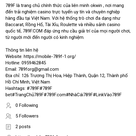
789F là trang chủ chính thức của liên minh okwin , nơi mang
đến trải nghiệm casino trực tuyến uy tín và chuyên nghiệp
hàng đầu tại Việt Nam. Với hệ thống trò chơi đa dạng như
Baccarat, Rồng Hổ, Tài Xỉu, Roulette và nhiều sảnh casino
quốc tế, 789F.COM đáp ứng nhu cầu giải trí của mọi người chơi,
từ người mới đến người có kinh nghiệm.
Thông tin liên hệ
Website: https://mobile-789f-1.org/
Hotline: 0959462845
Email: 789forg@gmail.com
Địa chỉ: 126 Trương Thị Hoa, Hiệp Thành, Quận 12, Thành phố
Hồ Chí Minh, Việt Nam
Hashtags: #789F#789F
bet#TrangChủ789F#789F.com#NhàCái789F#LinkVào789F
0 Following
5 Followers
2 posts