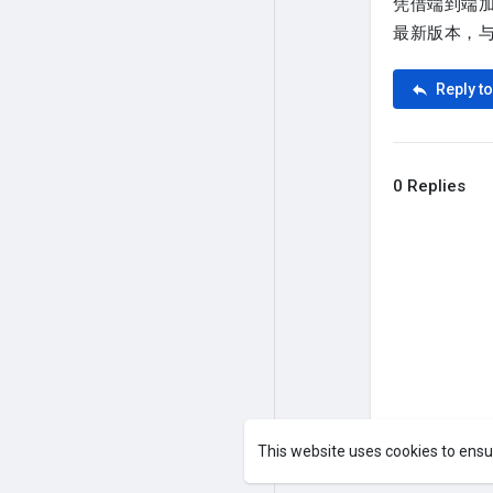
凭借端到端加
最新版本，
Reply to
0 Replies
This website uses cookies to ensu