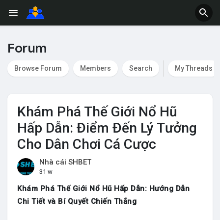
Forum
Browse Forum
Members
Search
My Threads
Khám Phá Thế Giới Nổ Hũ
Hấp Dẫn: Điểm Đến Lý Tưởng
Cho Dân Chơi Cá Cược
Nhà cái SHBET
31 w
Khám Phá Thế Giới Nổ Hũ Hấp Dẫn: Hướng Dẫn
Chi Tiết và Bí Quyết Chiến Thắng