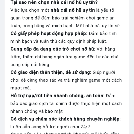
Tại sao nên chọn nhà cái nổ hũ uy tín?
Việc lựa chọn một
nhà cái nổ hũ uy tín
là yếu tố
quan trọng để đảm bảo trải nghiệm chơi game an
toàn, công bằng và minh bạch. Một nhà cái uy tín sẽ:
Có giấy phép hoạt động hợp pháp:
Đảm bảo tính
minh bạch và tuân thủ các quy định pháp luật.
Cung cấp đa dạng các trò chơi nổ hũ:
Với hàng
trăm, thậm chí hàng ngàn tựa game đến từ các nhà
cung cấp nổi tiếng.
Có giao diện thân thiện, dễ sử dụng:
Giúp người
chơi dễ dàng thao tác và trải nghiệm game một cách
mượt mà.
Hỗ trợ nạp/rút tiền nhanh chóng, an toàn:
Đảm
bảo các giao dịch tài chính được thực hiện một cách
nhanh chóng và bảo mật.
Có dịch vụ chăm sóc khách hàng chuyên nghiệp:
Luôn sẵn sàng hỗ trợ người chơi 24/7.