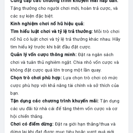
Cung cấp các chương trình khuyến mãi hấp dẫn:
Tặng thưởng cho người chơi mới, hoàn trả cược, và
các sự kiện đặc biệt.
Kinh nghiệm chơi nổ hũ hiệu quả:
Tìm hiểu luật chơi và tỷ lệ trả thưởng:
Mỗi trò chơi
nổ hũ có luật chơi và tỷ lệ trả thưởng khác nhau. Hãy
tìm hiểu kỹ trước khi bắt đầu đặt cược.
Quản lý vốn cược thông minh:
Đặt ra ngân sách
chơi và tuân thủ nghiêm ngặt. Chia nhỏ vốn cược và
không đặt cược quá lớn trong một lần quay.
Chọn trò chơi phù hợp:
Lựa chọn trò chơi có mức
cược phù hợp với khả năng tài chính và sở thích của
bạn.
Tận dụng các chương trình khuyến mãi:
Tận dụng
các ưu đãi từ nhà cái để tăng thêm vốn cược và cơ
hội chiến thắng.
Chơi có điểm dừng:
Đặt ra giới hạn thắng/thua và
dừng lại khi đạt được mục tiêu hoặc vượt quá giới