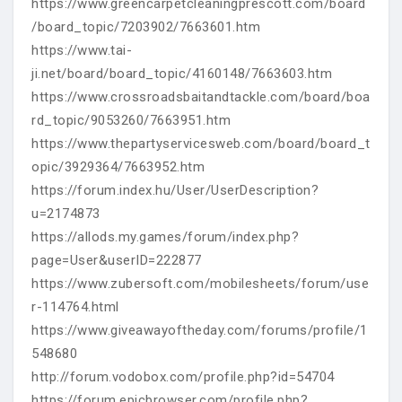
https://www.greencarpetcleaningprescott.com/board
/board_topic/7203902/7663601.htm
https://www.tai-
ji.net/board/board_topic/4160148/7663603.htm
https://www.crossroadsbaitandtackle.com/board/boa
rd_topic/9053260/7663951.htm
https://www.thepartyservicesweb.com/board/board_t
opic/3929364/7663952.htm
https://forum.index.hu/User/UserDescription?
u=2174873
https://allods.my.games/forum/index.php?
page=User&userID=222877
https://www.zubersoft.com/mobilesheets/forum/use
r-114764.html
https://www.giveawayoftheday.com/forums/profile/1
548680
http://forum.vodobox.com/profile.php?id=54704
https://forum.epicbrowser.com/profile.php?