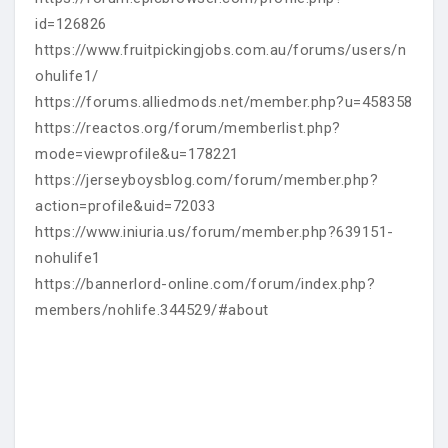
id=126826
https://www.fruitpickingjobs.com.au/forums/users/n
ohulife1/
https://forums.alliedmods.net/member.php?u=458358
https://reactos.org/forum/memberlist.php?
mode=viewprofile&u=178221
https://jerseyboysblog.com/forum/member.php?
action=profile&uid=72033
https://www.iniuria.us/forum/member.php?639151-
nohulife1
https://bannerlord-online.com/forum/index.php?
members/nohlife.344529/#about