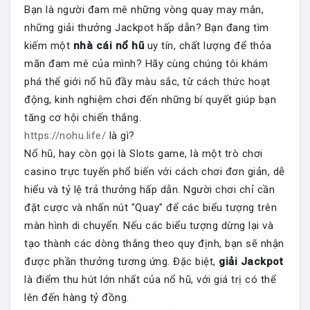
Bạn là người đam mê những vòng quay may mắn,
những giải thưởng Jackpot hấp dẫn? Bạn đang tìm
kiếm một
nhà cái nổ hũ
uy tín, chất lượng để thỏa
mãn đam mê của mình? Hãy cùng chúng tôi khám
phá thế giới nổ hũ đầy màu sắc, từ cách thức hoạt
động, kinh nghiệm chơi đến những bí quyết giúp bạn
tăng cơ hội chiến thắng.
https://nohu.life/
là gì?
Nổ hũ, hay còn gọi là Slots game, là một trò chơi
casino trực tuyến phổ biến với cách chơi đơn giản, dễ
hiểu và tỷ lệ trả thưởng hấp dẫn. Người chơi chỉ cần
đặt cược và nhấn nút "Quay" để các biểu tượng trên
màn hình di chuyển. Nếu các biểu tượng dừng lại và
tạo thành các dòng thắng theo quy định, bạn sẽ nhận
được phần thưởng tương ứng. Đặc biệt,
giải Jackpot
là điểm thu hút lớn nhất của nổ hũ, với giá trị có thể
lên đến hàng tỷ đồng.