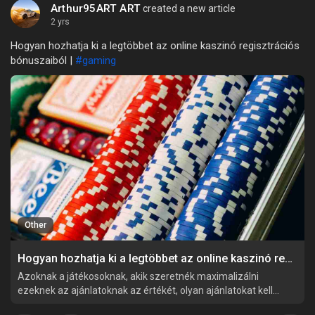
Arthur95ART ART
created a new article
2 yrs
Hogyan hozhatja ki a legtöbbet az online kaszinó regisztrációs
bónuszaiból |
#gaming
Other
Hogyan hozhatja ki a legtöbbet az online kaszinó regisztrációs bónuszaiból
Azoknak a játékosoknak, akik szeretnék maximalizálni
ezeknek az ajánlatoknak az értékét, olyan ajánlatokat kell
keresniük, amelyek a legjobban megfelelnek