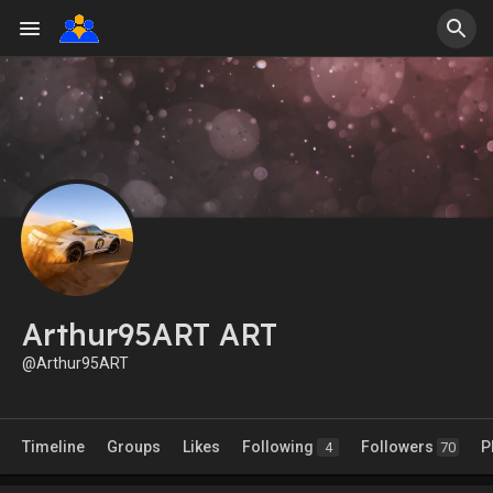
Arthur95ART ART
@Arthur95ART
Timeline
Groups
Likes
Following
Followers
P
4
70