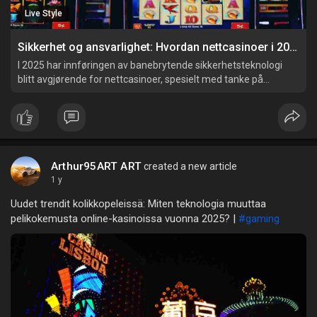
Live Style
Sikkerhet og ansvarlighet: Hvordan nettcasinoer i 2025 implementerer tiltak for å beskytte spillere
I 2025 har innføringen av banebrytende sikkerhetsteknologi
blitt avgjørende for nettcasinoer, spesielt med tanke på
datakriminalitet og identitetstyveri. Bruken av kryptografi er nå
standardisert, og sikkerhetsprotokoller som SSL (Secure
Socket Layer) er i dag en integrert del av enhve
Arthur95ART ART
created a new article
1 y
Uudet trendit kolikkopeleissä: Miten teknologia muuttaa
pelikokemusta online-kasinoissa vuonna 2025? |
#gaming