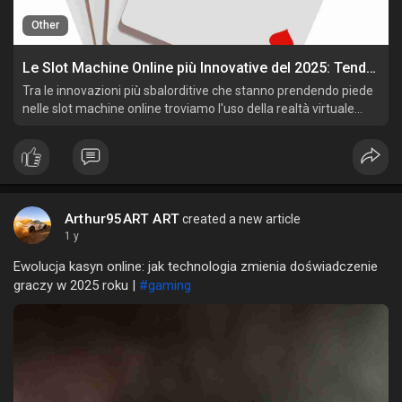
Other
Le Slot Machine Online più Innovative del 2025: Tendenze e Novità da Non Perdere
Tra le innovazioni più sbalorditive che stanno prendendo piede
nelle slot machine online troviamo l'uso della realtà virtuale
(VR) e della realtà aumentata (AR). Queste tecnologie non
sono più solo una fantasia futuristica; sono sempre più
integrate nelle piattaforme di gioco.
Arthur95ART ART
created a new article
1 y
Ewolucja kasyn online: jak technologia zmienia doświadczenie
graczy w 2025 roku |
#gaming