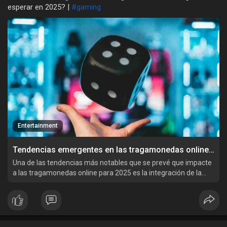
esperar en 2025? |
#gaming
Entertainment
Tendencias emergentes en las tragamonedas online: ¿Qué esperar en 2025?
Una de las tendencias más notables que se prevé que impacte
a las tragamonedas online para 2025 es la integración de la
Realidad Virtual (VR) y la Realidad Aumentada (AR). Estos
avances tecnológicos ofrecen experiencias inmersivas que
pueden transformar cómo los jugadores interactúan