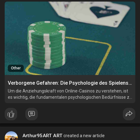
Other
Verborgene Gefahren: Die Psychologie des Spielens in Online-Casinos und deren Auswirkungen auf die Spieler
Um die Anziehungskraft von Online-Casinos zu verstehen, ist
es wichtig, die fundamentalen psychologischen Bedürfnisse zu
betrachten, die das Glücksspiel befriedigt. Menschen sind von
Natur aus auf der Suche nach Abwechslung, Nervenkitzel und
einer Flucht aus ihrem Alltag. Online-Casinos
Arthur95ART ART
created a new article