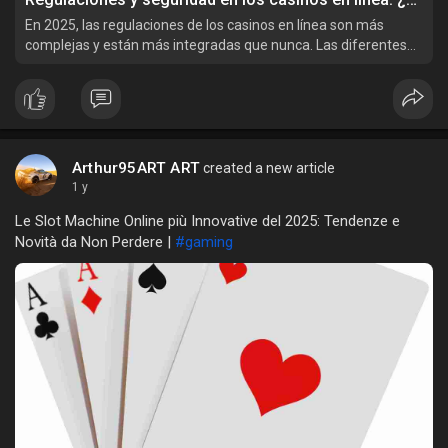
En 2025, las regulaciones de los casinos en línea son más
complejas y están más integradas que nunca. Las diferentes
jurisdicciones han desarrollado normativas específicas para
abordar los desafíos únicos del juego digital. Por ejemplo, en
países de Europa como el Reino Unido y Sue
Arthur95ART ART
created a new article
1 y
Le Slot Machine Online più Innovative del 2025: Tendenze e
Novità da Non Perdere |
#gaming