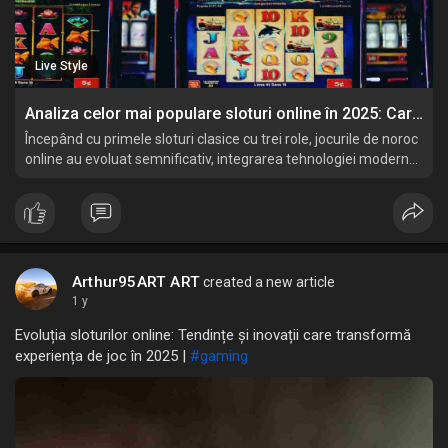
Live Style
Analiza celor mai populare sloturi online în 2025: Care sunt jocurile preferate ale jucătorilor și de ce?
Începând cu primele sloturi clasice cu trei role, jocurile de noroc
online au evoluat semnificativ, integrarea tehnologiei moderne
aducând inovații care au schimbat complet dinamica jocurilor.
De la grafica 3D captivantă la teme inspirate din culturi diverse,
sloturile din 2025 oferă
Arthur95ART ART
created a new article
1 y
Evoluția sloturilor online: Tendințe și inovații care transformă
experiența de joc în 2025 |
#gaming