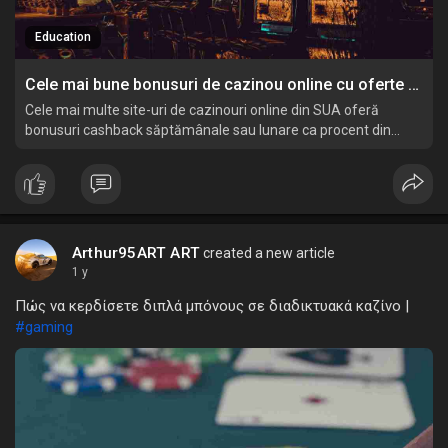
Education
Cele mai bune bonusuri de cazinou online cu oferte de cashback
Cele mai multe site-uri de cazinouri online din SUA oferă
bonusuri cashback săptămânale sau lunare ca procent din
totalul pierdut pentru ele într-un interval de timp specific,
calculată ca pierdere netă prin numărarea tuturor pariurilor
plasate care au pierdut și scăzând cele ca
Arthur95ART ART
created a new article
1 y
Πώς να κερδίσετε διπλά μπόνους σε διαδικτυακά καζίνο |
#gaming