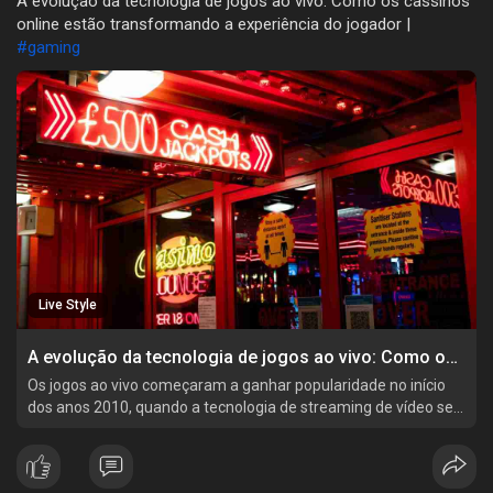
A evolução da tecnologia de jogos ao vivo: Como os cassinos
online estão transformando a experiência do jogador |
#gaming
Live Style
A evolução da tecnologia de jogos ao vivo: Como os cassinos online estão transformando a experiência do jogador
Os jogos ao vivo começaram a ganhar popularidade no início
dos anos 2010, quando a tecnologia de streaming de vídeo se
tornou suficientemente sofisticada para transmitir jogos de
cassino em tempo real. A capacidade de conectar jogadores a
dealers reais por meio de câmeras de alta defin