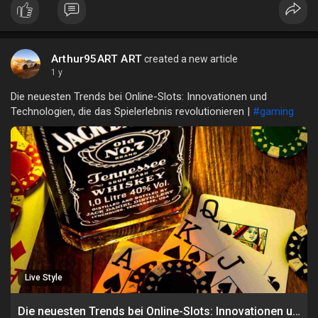
diretrizes que não conseguem acompanhar o ritmo das
inovações tecnológicas e das preferências dos consumidores
Arthur95ART ART
created a new article
1 y
Die neuesten Trends bei Online-Slots: Innovationen und
Technologien, die das Spielerlebnis revolutionieren |
#gaming
Live Style
Die neuesten Trends bei Online-Slots: Innovationen und Technologien, die das Spielerlebnis revolutionieren