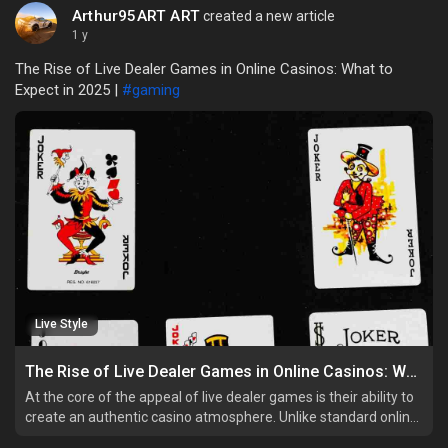
Arthur95ART ART
created a new article
1 y
The Rise of Live Dealer Games in Online Casinos: What to
Expect in 2025 |
#gaming
Live Style
The Rise of Live Dealer Games in Online Casinos: What to Expect in 2025
At the core of the appeal of live dealer games is their ability to
create an authentic casino atmosphere. Unlike standard online
casino offerings, where players interact with random number