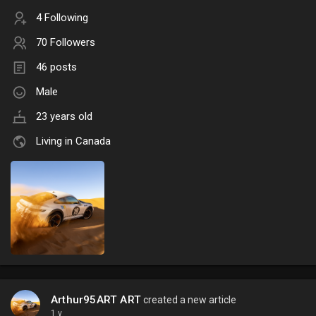
4 Following
70 Followers
46 posts
Male
23 years old
Living in Canada
Arthur95ART ART
created a new article
1 y