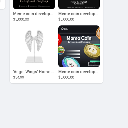
Meme coin development company
Meme coin development company
$5,000.00
$5,000.00
'Angel Wings' Home Decor
Meme coin development company
$54.99
$5,000.00