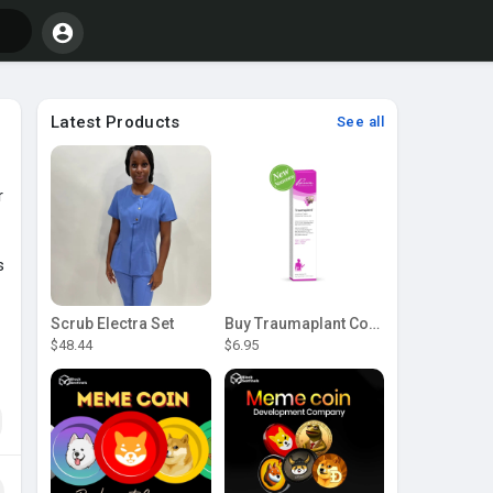
Latest Products
See all
r
s
Scrub Electra Set
Buy Traumaplant Comfrey Cream | Pascoe Canada
$48.44
$6.95