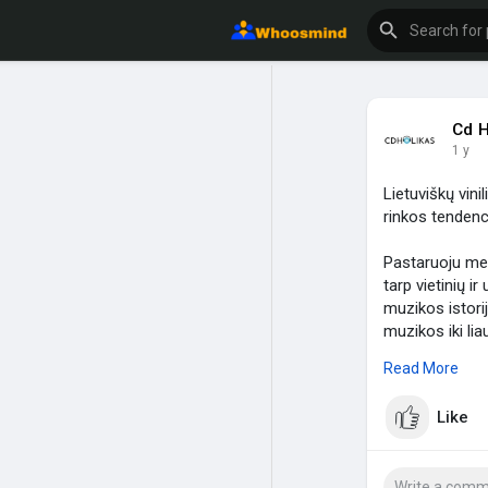
Cd H
1 y
Lietuviškų vini
rinkos tendenc
Pastaruoju met
tarp vietinių 
muzikos istori
muzikos iki li
lietuviškais ga
Read More
https://cdholi
Like