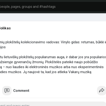
olikas
linių plokštelių kolekcionavimo vadovas: Vinylo gidas: retumas, būklė i
ijos
u lietuviškų plokštelių populiarumas auga, ir dabar jos yra populiario
ir užsienyje gyvenančių žmonių. Plokštelės pateikė naujo pobūdžio
ją – nuo liaudies iki elektroninės muzikos arba nuo eksperimentinės
audies muzikos. Jų naujovė ta, kad jos atlieka Vakarų muziką
rsais, todėl jas įdomu papildyti vinilinėmis plokštelėmis.
kas.wordpress.co....m/2025/03/25/lietuvi
Comment